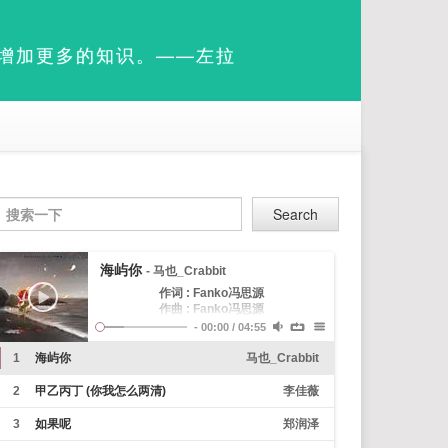
增加更多的知识。——左拉
Search
海屿你
- 马也_Crabbit
作词 : Fanko冯思源
作曲 : Fanko冯思源
编曲 : 罗洋（卡其漠）
-
00:00
/
04:55
制作人 : 马也_Crabbit
从不主动示弱
1
海屿你
马也_Crabbit
我们的过去
分分合合太多
2
甲乙丙丁 (你我怎么两清)
李佳薇
伤人的话难说
却觉得很洒脱
3
如果呢
郑润泽
曾经的那些发生过的开心和难过