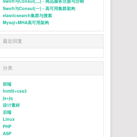
Swoft与Consul(二) - 商品服务注册与注销
但是我们渐行渐远
逐渐带上现实的枷锁
18
嗜好
颜人中
Swoft与Consul(一) - 高可用集群架构
信任在短短解释后崩塌
elasticsearch集群与搜索
我不知为何
19
周旋
王以太 / 艾热 AIR
疯狂对你执着
Mysql+MHA高可用架构
我们之间的故事还不多
20
还是会想你
林达浪 / h3R3
这回忆的漩涡
快要把我吞没
21
Баллада
Xcho / МОТ
求你别离开我
最近回复
因为
22
我怀念的
孙燕姿
我欠你太多
手松开的沉默
23
两 难
加木
连着我这颗心也死了
对于你是解脱
24
遐想
郑润泽
分类
而我如此落魄
求你别离开我
25
苦茶子
Starling8 / DRODUMANA / FIVESTAR
我拼了命的隐藏着痛
前端
努力微笑想让你回头
26
Angel
尹美莱 / Tiger JK / 비지 (Bizzy)
被泪水打湿的是一场梦
html5+css3
我在掩饰我的执着
js+jq
27
颜色
Gareth.T
爱还会不会回来
设计素材
这是我的独白
28
小半
陈粒
我不知为何
后端
疯狂对你执着
29
唯一
G.E.M.邓紫棋
Linux
我们之间的故事还不多
这回忆的漩涡
PHP
30
把回忆拼好给你
王贰浪
快要把我吞没
ASP
求你别离开我