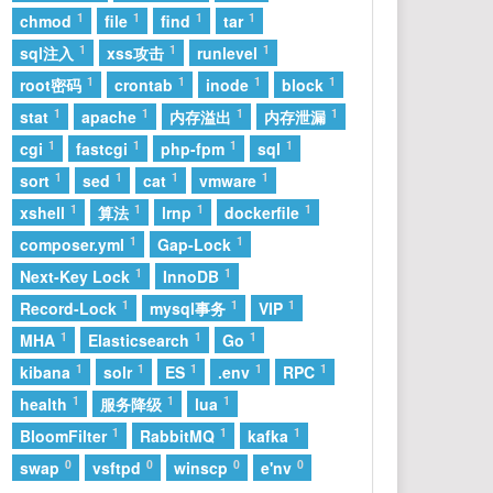
1
1
1
1
chmod
file
find
tar
45
如果爱忘了 (live)
汪苏泷 / 单依纯
1
1
1
sql注入
xss攻击
runlevel
46
盛夏的果实
莫文蔚
1
1
1
1
root密码
crontab
inode
block
47
讨厌
芮恩
1
1
1
1
stat
apache
内存溢出
内存泄漏
48
静音恋人 (两颗缠绕的心)
礼越
1
1
1
1
cgi
fastcgi
php-fpm
sql
49
愿与愁
林俊杰
1
1
1
1
sort
sed
cat
vmware
50
最佳损友
陈奕迅
1
1
1
1
xshell
算法
lrnp
dockerfile
51
离开我的依赖
王艳薇
1
1
composer.yml
Gap-Lock
1
1
Next-Key Lock
InnoDB
52
有我呢
郭一凡
1
1
1
Record-Lock
mysql事务
VIP
53
再等冬天(Memories)
h3R3
1
1
1
MHA
Elasticsearch
Go
54
爱情讯息
郭静
1
1
1
1
1
kibana
solr
ES
.env
RPC
55
小胡同
郑润泽
1
1
1
health
服务降级
lua
56
有些
颜人中
1
1
1
BloomFilter
RabbitMQ
kafka
57
知我
国风堂 / 哦漏
0
0
0
0
swap
vsftpd
winscp
e'nv
58
熄灭
TC