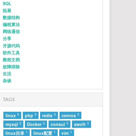
31
特别的人
方大同
因为
SQL
我欠你太多
拓展
32
予你
手松开的沉默
队长
连着我这颗心也死了
数据结构
对于你是解脱
33
Star Crossing Night (feat. GALI)
徐明浩 / GALI
编程算法
而我如此落魄
网络通信
求你别离开我
34
晚安
颜人中
吉他：大牛
分享
和音编写及演唱： 小手鹅_，马也_ Crabbit
35
左转灯 (1000 Times +1)
派伟俊 / mac ova seas
开源代码
人声&音频剪辑： LBI利比
混音工程师： LBI利比
36
玻璃
Gareth.T
软件工具
母带工程师：周天澈@Studio21A
教程文档
监制：小贾
37
雨爱
杨丞琳
封面设计：阳阳
故障排除
38
反乌托邦×拼接遗憾×Sinos De Natal
生活
杂谈
Vince丷 / 见过夏天P / Ciyo
39
锈 (我们两个都拉过勾)
江辰
40
我只能离开
颜人中
TAGS
41
红色高跟鞋
蔡健雅
42
拼接乌托邦
Ciyo / 见过夏天P / 乌托邦P
5
3
3
2
linux
php
redis
centos
43
红
罗言
2
2
2
2
mysql
Docker
consul
swoft
44
Always Online
林俊杰
1
1
1
linux目录
linux配置
vim