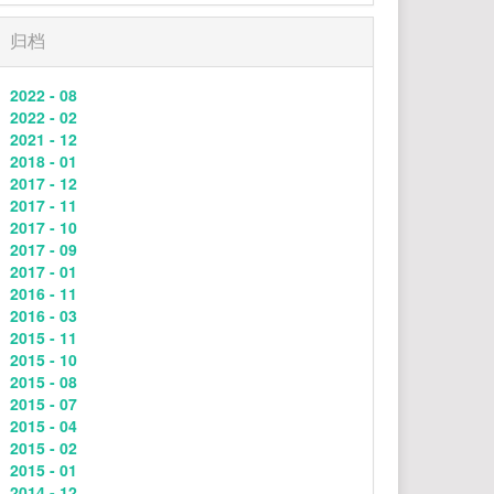
59
沦陷
贾格JuggShots
归档
60
到时说爱我
茜拉
2022 - 08
61
浆果
TINY7
2022 - 02
2021 - 12
62
其实
薛之谦
2018 - 01
2017 - 12
63
你
郑润泽
2017 - 11
64
出现又离开 (Live)
梁博
2017 - 10
2017 - 09
65
如果可以
韦礼安
2017 - 01
66
富士山下
陈奕迅
2016 - 11
2016 - 03
67
演员
薛之谦
2015 - 11
2015 - 10
68
12.31
郑润泽
2015 - 08
69
time machine (feat. aren park)
2015 - 07
2015 - 04
mj apanay / aren park
70
夏夜最后的烟火
颜人中
2015 - 02
2015 - 01
71
麦恩莉
方大同
2014 - 12