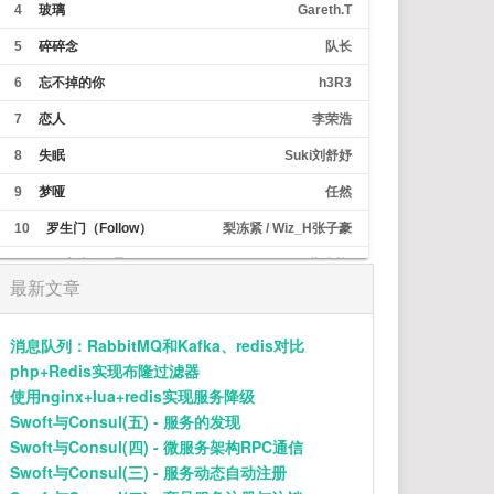
就像开败的花
4
玻璃
Gareth.T
浪也拍打着沙
我却对你情有独钟
5
碎碎念
队长
我陪你留下
说最浪漫的话
6
忘不掉的你
h3R3
即便是青春的懵懂
但是我们渐行渐远
7
恋人
李荣浩
逐渐带上现实的枷锁
信任在短短解释后崩塌
8
失眠
Suki刘舒妤
我不知为何
疯狂对你执着
9
梦哑
任然
我们之间的故事还不多
这回忆的漩涡
10
罗生门（Follow）
梨冻紧 / Wiz_H张子豪
快要把我吞没
求你别离开我
11
雨过后的风景
Dizzy Dizzo (蔡诗芸)
因为
最新文章
我欠你太多
12
刻在我心底的名字
卢广仲
手松开的沉默
连着我这颗心也死了
13
幻痛药 Hurt And Hurt Ft.LSGCsikoriot四口
对于你是解脱
消息队列：RabbitMQ和Kafka、redis对比
而我如此落魄
php+Redis实现布隆过滤器
Tlatre特雷西 / LSGCsikoriot
14
于是
郑润泽
求你别离开我
使用nginx+lua+redis实现服务降级
开败的花
15
隐藏相册
Top Barry / INDEcompany
浪也拍打着沙
Swoft与Consul(五) - 服务的发现
我却对你情有独钟
Swoft与Consul(四) - 微服务架构RPC通信
16
我不难过
我陪你留下
孙燕姿
说最浪漫的话
Swoft与Consul(三) - 服务动态自动注册
即便是青春的懵懂
17
一半一半
Top Barry / INDEcompany