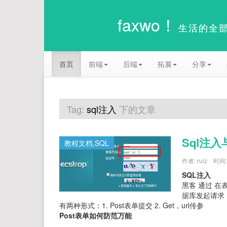
faxwo！
生活的全
首页
前端
后端
拓展
分享
Tag:
sql注入
下的文章
sql注
教程文档,SQL
作者:
ruiz
时间
SQL注入
黑客 通过 在
据库发起请求
有两种形式：1. Post表单提交 2. Get，url传参
Post表单如何防范万能