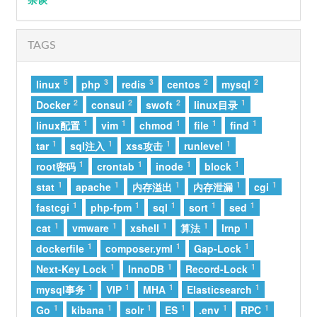
40
我只能离开
颜人中
41
红色高跟鞋
蔡健雅
TAGS
42
拼接乌托邦
Ciyo / 见过夏天P / 乌托邦P
43
红
罗言
5
3
3
2
2
linux
php
redis
centos
mysql
2
2
2
1
Docker
consul
swoft
linux目录
44
Always Online
林俊杰
1
1
1
1
1
linux配置
vim
chmod
file
find
45
如果爱忘了 (live)
汪苏泷 / 单依纯
1
1
1
1
tar
sql注入
xss攻击
runlevel
46
盛夏的果实
莫文蔚
1
1
1
1
root密码
crontab
inode
block
47
讨厌
芮恩
1
1
1
1
1
stat
apache
内存溢出
内存泄漏
cgi
48
静音恋人 (两颗缠绕的心)
礼越
1
1
1
1
1
fastcgi
php-fpm
sql
sort
sed
49
愿与愁
林俊杰
1
1
1
1
1
cat
vmware
xshell
算法
lrnp
50
最佳损友
陈奕迅
1
1
1
dockerfile
composer.yml
Gap-Lock
1
1
1
51
离开我的依赖
王艳薇
Next-Key Lock
InnoDB
Record-Lock
1
1
1
1
mysql事务
VIP
MHA
Elasticsearch
52
有我呢
郭一凡
1
1
1
1
1
1
Go
kibana
solr
ES
.env
RPC
53
再等冬天(Memories)
h3R3