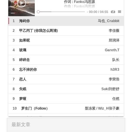
作词 : Fanko冯思源
作曲 : Fanko冯思源
编曲 : 罗洋（卡其漠）
-
00:00
/
04:55
制作人 : 马也_Crabbit
从不主动示弱
1
海屿你
马也_Crabbit
我们的过去
分分合合太多
2
甲乙丙丁 (你我怎么两清)
李佳薇
伤人的话难说
却觉得很洒脱
3
如果呢
郑润泽
曾经的那些发生过的开心和难过
就像开败的花
4
玻璃
Gareth.T
浪也拍打着沙
我却对你情有独钟
5
碎碎念
队长
我陪你留下
说最浪漫的话
6
忘不掉的你
h3R3
即便是青春的懵懂
但是我们渐行渐远
7
恋人
李荣浩
逐渐带上现实的枷锁
信任在短短解释后崩塌
8
失眠
Suki刘舒妤
我不知为何
疯狂对你执着
9
梦哑
任然
我们之间的故事还不多
这回忆的漩涡
10
罗生门（Follow）
梨冻紧 / Wiz_H张子豪
快要把我吞没
求你别离开我
11
雨过后的风景
Dizzy Dizzo (蔡诗芸)
因为
最新文章
我欠你太多
12
刻在我心底的名字
卢广仲
手松开的沉默