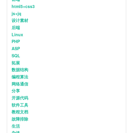
26
Angel
尹美莱 / Tiger JK / 비지 (Bizzy)
被泪水打湿的是一场梦
html5+css3
我在掩饰我的执着
27
颜色
Gareth.T
爱还会不会回来
js+jq
这是我的独白
设计素材
28
小半
陈粒
我不知为何
疯狂对你执着
后端
29
唯一
G.E.M.邓紫棋
我们之间的故事还不多
Linux
这回忆的漩涡
30
把回忆拼好给你
王贰浪
快要把我吞没
PHP
求你别离开我
ASP
31
特别的人
方大同
因为
我欠你太多
SQL
32
予你
手松开的沉默
队长
拓展
连着我这颗心也死了
对于你是解脱
33
Star Crossing Night (feat. GALI)
徐明浩 / GALI
数据结构
而我如此落魄
编程算法
求你别离开我
34
晚安
颜人中
吉他：大牛
网络通信
和音编写及演唱： 小手鹅_，马也_ Crabbit
35
左转灯 (1000 Times +1)
派伟俊 / mac ova seas
分享
人声&音频剪辑： LBI利比
开源代码
混音工程师： LBI利比
36
玻璃
Gareth.T
母带工程师：周天澈@Studio21A
软件工具
监制：小贾
37
雨爱
杨丞琳
教程文档
封面设计：阳阳
38
反乌托邦×拼接遗憾×Sinos De Natal
故障排除
生活
Vince丷 / 见过夏天P / Ciyo
39
锈 (我们两个都拉过勾)
江辰
杂谈