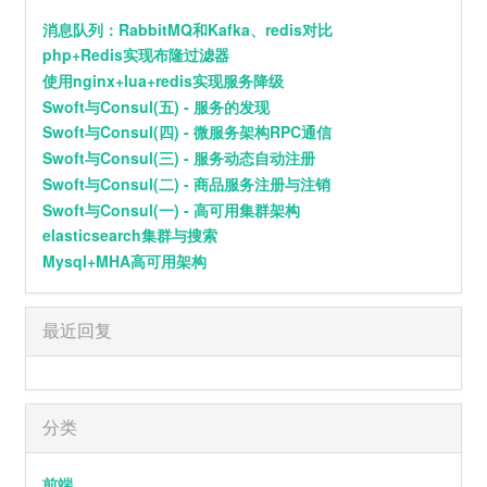
连着我这颗心也死了
13
幻痛药 Hurt And Hurt Ft.LSGCsikoriot四口
对于你是解脱
消息队列：RabbitMQ和Kafka、redis对比
而我如此落魄
php+Redis实现布隆过滤器
Tlatre特雷西 / LSGCsikoriot
14
于是
郑润泽
求你别离开我
开败的花
使用nginx+lua+redis实现服务降级
15
隐藏相册
Top Barry / INDEcompany
浪也拍打着沙
Swoft与Consul(五) - 服务的发现
我却对你情有独钟
16
我不难过
我陪你留下
孙燕姿
Swoft与Consul(四) - 微服务架构RPC通信
说最浪漫的话
Swoft与Consul(三) - 服务动态自动注册
即便是青春的懵懂
17
一半一半
Top Barry / INDEcompany
Swoft与Consul(二) - 商品服务注册与注销
但是我们渐行渐远
逐渐带上现实的枷锁
18
嗜好
颜人中
Swoft与Consul(一) - 高可用集群架构
信任在短短解释后崩塌
elasticsearch集群与搜索
我不知为何
19
周旋
王以太 / 艾热 AIR
疯狂对你执着
Mysql+MHA高可用架构
我们之间的故事还不多
20
还是会想你
林达浪 / h3R3
这回忆的漩涡
快要把我吞没
21
Баллада
Xcho / МОТ
求你别离开我
最近回复
因为
22
我怀念的
孙燕姿
我欠你太多
手松开的沉默
23
两 难
加木
连着我这颗心也死了
对于你是解脱
24
遐想
郑润泽
而我如此落魄
分类
求你别离开我
25
苦茶子
Starling8 / DRODUMANA / FIVESTAR
我拼了命的隐藏着痛
努力微笑想让你回头
前端