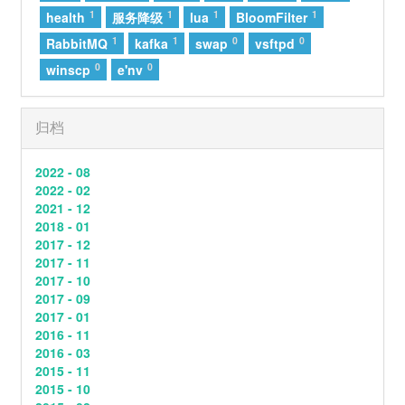
1
1
1
1
health
服务降级
lua
BloomFilter
54
爱情讯息
郭静
1
1
0
0
RabbitMQ
kafka
swap
vsftpd
55
小胡同
郑润泽
0
0
winscp
e'nv
56
有些
颜人中
57
知我
国风堂 / 哦漏
归档
58
熄灭
TC
2022 - 08
59
沦陷
贾格JuggShots
2022 - 02
60
到时说爱我
茜拉
2021 - 12
2018 - 01
61
浆果
TINY7
2017 - 12
2017 - 11
62
其实
薛之谦
2017 - 10
63
你
郑润泽
2017 - 09
2017 - 01
64
出现又离开 (Live)
梁博
2016 - 11
2016 - 03
65
如果可以
韦礼安
2015 - 11
66
富士山下
陈奕迅
2015 - 10