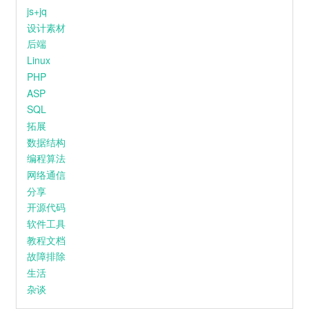
27
幻痛药 Hurt And Hurt Ft.LSGCsikoriot四口
爱还会不会回来
js+jq
这是我的独白
Tlatre特雷西 / LSGCsikoriot
设计素材
28
Angel
尹美莱 / Tiger JK / 비지 (Bizzy)
我不知为何
疯狂对你执着
后端
29
小半
陈粒
我们之间的故事还不多
Linux
这回忆的漩涡
30
颜色
Gareth.T
快要把我吞没
PHP
求你别离开我
ASP
31
把回忆拼好给你
王贰浪
因为
我欠你太多
SQL
32
苦茶子
Starling8 / DRODUMANA / FIVESTAR
手松开的沉默
拓展
连着我这颗心也死了
对于你是解脱
33
唯一
G.E.M.邓紫棋
数据结构
而我如此落魄
编程算法
求你别离开我
34
Star Crossing Night (feat. GALI)
徐明浩 / GALI
吉他：大牛
网络通信
和音编写及演唱： 小手鹅_，马也_ Crabbit
35
左转灯 (1000 Times +1)
派伟俊 / mac ova seas
分享
人声&音频剪辑： LBI利比
开源代码
混音工程师： LBI利比
36
晚安
颜人中
母带工程师：周天澈@Studio21A
软件工具
监制：小贾
37
雨爱
杨丞琳
教程文档
封面设计：阳阳
38
拼接乌托邦
Ciyo / 见过夏天P / 乌托邦P
故障排除
生活
39
锈 (我们两个都拉过勾)
江辰
杂谈
40
我只能离开
颜人中