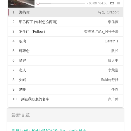
编曲 : 罗洋（卡其漠）
-
00:00
/
04:55
制作人 : 马也_Crabbit
从不主动示弱
1
海屿你
马也_Crabbit
我们的过去
分分合合太多
2
甲乙丙丁 (你我怎么两清)
李佳薇
伤人的话难说
却觉得很洒脱
3
罗生门（Follow）
梨冻紧 / Wiz_H张子豪
曾经的那些发生过的开心和难过
就像开败的花
4
玻璃
Gareth.T
浪也拍打着沙
我却对你情有独钟
5
碎碎念
队长
我陪你留下
说最浪漫的话
6
嗜好
颜人中
即便是青春的懵懂
但是我们渐行渐远
7
恋人
李荣浩
逐渐带上现实的枷锁
信任在短短解释后崩塌
8
失眠
Suki刘舒妤
我不知为何
疯狂对你执着
9
梦哑
任然
我们之间的故事还不多
这回忆的漩涡
10
刻在我心底的名字
卢广仲
快要把我吞没
求你别离开我
11
如果呢
郑润泽
因为
最新文章
我欠你太多
12
雨过后的风景
Dizzy Dizzo (蔡诗芸)
手松开的沉默
连着我这颗心也死了
13
于是
郑润泽
对于你是解脱
消息队列：RabbitMQ和Kafka、redis对比