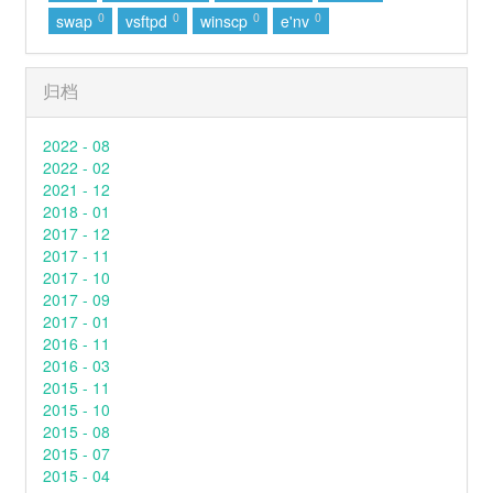
0
0
0
0
swap
vsftpd
winscp
e'nv
55
最佳损友
陈奕迅
56
有些
颜人中
归档
57
如果爱忘了 (live)
汪苏泷 / 单依纯
2022 - 08
58
沦陷
贾格JuggShots
2022 - 02
59
到时说爱我
茜拉
2021 - 12
2018 - 01
60
你
郑润泽
2017 - 12
2017 - 11
61
其实
薛之谦
2017 - 10
62
熄灭
TC
2017 - 09
2017 - 01
63
出现又离开 (Live)
梁博
2016 - 11
64
夏夜最后的烟火
颜人中
2016 - 03
2015 - 11
65
演员
薛之谦
2015 - 10
2015 - 08
66
12.31
郑润泽
2015 - 07
67
浆果
TINY7
2015 - 04