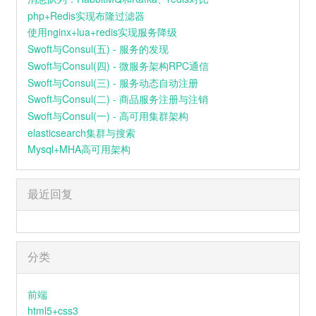
而我如此落魄
php+Redis实现布隆过滤器
14
忘不掉的你
h3R3
求你别离开我
开败的花
使用nginx+lua+redis实现服务降级
15
反乌托邦×拼接遗憾×Sinos De Natal
浪也拍打着沙
Swoft与Consul(五) - 服务的发现
我却对你情有独钟
Vince丷 / 见过夏天P / Ciyo
16
一半一半
我陪你留下
Top Barry / INDEcompany
Swoft与Consul(四) - 微服务架构RPC通信
说最浪漫的话
Swoft与Consul(三) - 服务动态自动注册
即便是青春的懵懂
17
我不难过
孙燕姿
Swoft与Consul(二) - 商品服务注册与注销
但是我们渐行渐远
逐渐带上现实的枷锁
18
还是会想你
林达浪 / h3R3
Swoft与Consul(一) - 高可用集群架构
信任在短短解释后崩塌
elasticsearch集群与搜索
我不知为何
19
周旋
王以太 / 艾热 AIR
疯狂对你执着
Mysql+MHA高可用架构
我们之间的故事还不多
20
Баллада
Xcho / МОТ
这回忆的漩涡
快要把我吞没
21
玻璃
Gareth.T
求你别离开我
最近回复
因为
22
我怀念的
孙燕姿
我欠你太多
手松开的沉默
23
两 难
加木
连着我这颗心也死了
对于你是解脱
24
遐想
郑润泽
而我如此落魄
分类
求你别离开我
25
隐藏相册
Top Barry / INDEcompany
我拼了命的隐藏着痛
努力微笑想让你回头
前端
26
予你
队长
被泪水打湿的是一场梦
html5+css3
我在掩饰我的执着