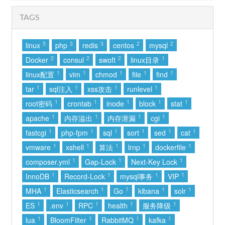
41
红色高跟鞋
蔡健雅
TAGS
42
特别的人
方大同
43
红
罗言
5
3
3
2
2
linux
php
redis
centos
mysql
2
2
2
1
Docker
consul
swoft
linux目录
44
有我呢
郭一凡
1
1
1
1
1
linux配置
vim
chmod
file
find
45
静音恋人 (两颗缠绕的心)
礼越
1
1
1
1
tar
sql注入
xss攻击
runlevel
46
Always Online
林俊杰
1
1
1
1
1
root密码
crontab
inode
block
stat
47
讨厌
芮恩
1
1
1
1
apache
内存溢出
内存泄漏
cgi
48
愿与愁
林俊杰
1
1
1
1
1
1
fastcgi
php-fpm
sql
sort
sed
cat
49
盛夏的果实
莫文蔚
1
1
1
1
1
vmware
xshell
算法
lrnp
dockerfile
50
小胡同
郑润泽
1
1
1
composer.yml
Gap-Lock
Next-Key Lock
1
1
1
1
51
离开我的依赖
王艳薇
InnoDB
Record-Lock
mysql事务
VIP
1
1
1
1
1
MHA
Elasticsearch
Go
kibana
solr
52
爱情讯息
郭静
1
1
1
1
1
ES
.env
RPC
health
服务降级
53
再等冬天(Memories)
h3R3
1
1
1
1
lua
BloomFilter
RabbitMQ
kafka
54
零距离的思念
TINY7